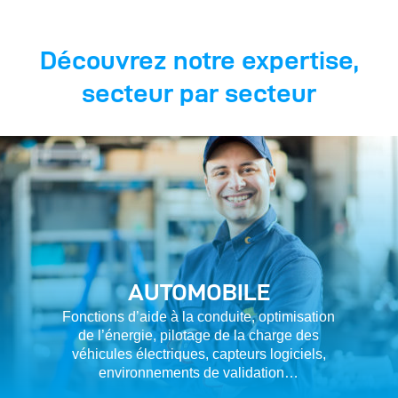
Découvrez notre expertise,
secteur par secteur
AUTOMOBILE
Fonctions d’aide à la conduite, optimisation
de l’énergie, pilotage de la charge des
véhicules électriques, capteurs logiciels,
environnements de validation…