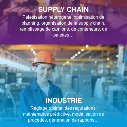
SUPPLY CHAIN
Palettisation hétérogène, optimisation de
planning, organisation de la supply chain,
remplissage de camions, de conteneurs, de
palettes…
INDUSTRIE
Réglage optimal des régulations,
maintenance prédictive, modélisation de
procédés, génération de rapports…