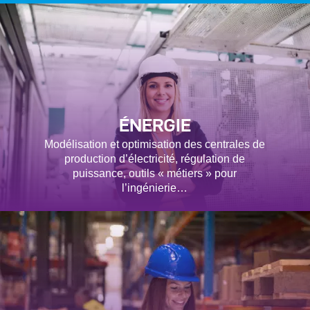
ÉNERGIE
Modélisation et optimisation des centrales de
production d’électricité, régulation de
puissance, outils « métiers » pour
l’ingénierie…