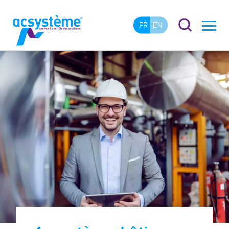
FR
EN